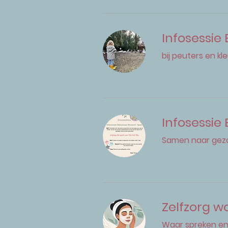
Infosessie
bij peuters en kl
Infosessie 
Samen naar gez
Zelfzorg w
Waar spreken e