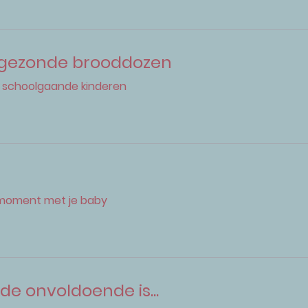
gezonde brooddozen
 schoolgaande kinderen
e
moment met je baby
fde onvoldoende is...