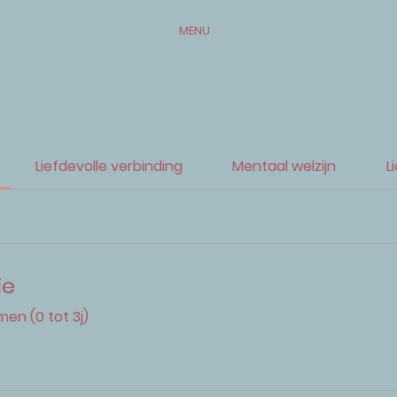
MENU
Liefdevolle verbinding
Mentaal welzijn
L
ie
men (0 tot 3j)