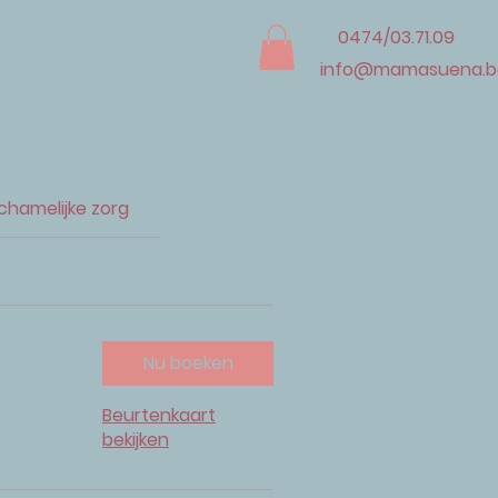
0474/03.71.09
info@mamasuena.b
ichamelijke zorg
Nu boeken
Beurtenkaart
bekijken