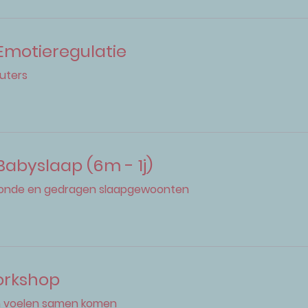
 Emotieregulatie
euters
Babyslaap (6m - 1j)
onde en gedragen slaapgewoonten
orkshop
n voelen samen komen