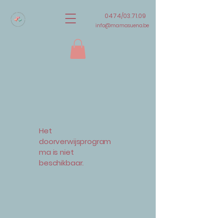
0474/03.71.09
info@mamasuena.be
Het
doorverwijsprogram
ma is niet
beschikbaar.